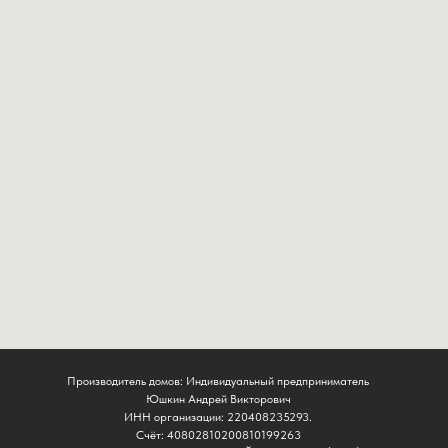
Производитель домов: Индивидуальный предприниматель
Юшкин Андрей Викторович
ИНН организации: 220408235293.
Счёт: 40802810200810199263